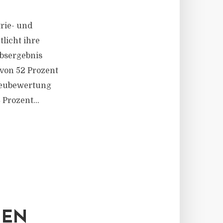
rie- und
tlicht ihre
ebsergebnis
 von 52 Prozent
 Neubewertung
Prozent...
UEN