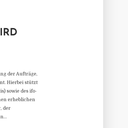
IRD
g der Aufträge,
t. Hierbei stützt
s) sowie des ifo-
nen erheblichen
, der
...