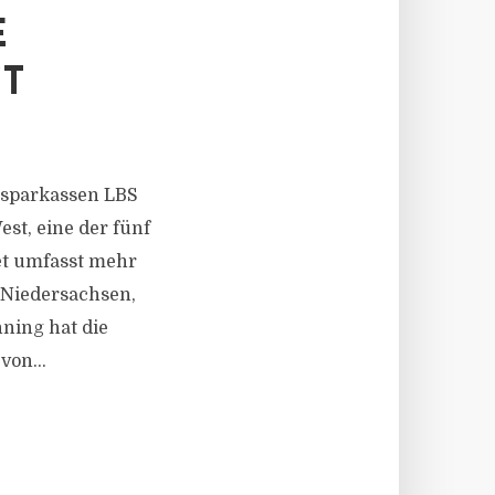
E
T
usparkassen LBS
t, eine der fünf
et umfasst mehr
, Niedersachsen,
ning hat die
von...