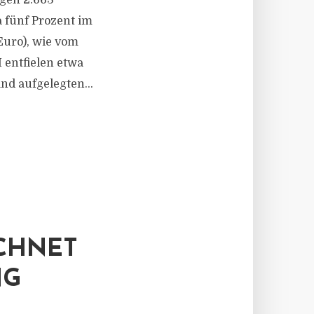
gen 2.663
a fünf Prozent im
Euro), wie vom
 entfielen etwa
d aufgelegten...
CHNET
NG