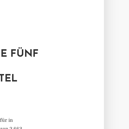
E FÜNF
L D
für in