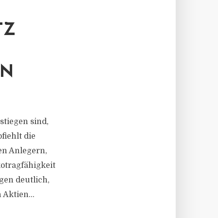
TZ
EN
tiegen sind,
iehlt die
en Anlegern,
kotragfähigkeit
gen deutlich,
 Aktien...