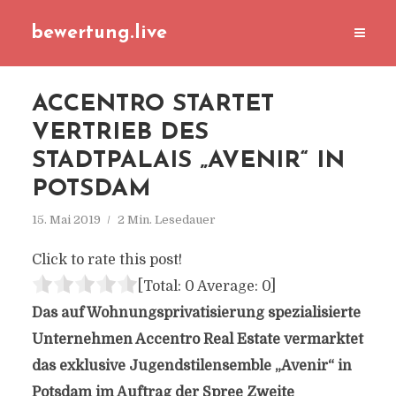
bewertung.live
ACCENTRO STARTET
VERTRIEB DES
STADTPALAIS „AVENIR“ IN
POTSDAM
15. Mai 2019
2 Min. Lesedauer
Click to rate this post!
[Total:
0
Average:
0
]
Das auf Wohnungsprivatisierung spezialisierte
Unternehmen Accentro Real Estate vermarktet
das exklusive Jugendstilensemble „Avenir“ in
Potsdam im Auftrag der Spree Zweite