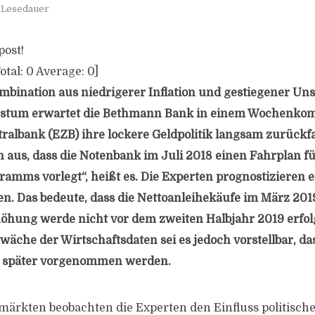
. Lesedauer
post!
otal:
0
Average:
0
]
bination aus niedrigerer Inflation und gestiegener Uns
stum erwartet die Bethmann Bank in einem Wochenkom
ralbank (EZB) ihre lockere Geldpolitik langsam zurückf
 aus, dass die Notenbank im Juli 2018 einen Fahrplan fü
amms vorlegt“, heißt es. Die Experten prognostizieren 
n. Das bedeute, dass die Nettoanleihekäufe im März 20
höhung werde nicht vor dem zweiten Halbjahr 2019 erfo
äche der Wirtschaftsdaten sei es jedoch vorstellbar, das
 später vorgenommen werden.
ärkten beobachten die Experten den Einfluss politischer