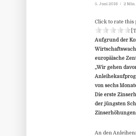
5. Juni 2018
2 Min
Click to rate this 
[T
Aufgrund der Kom
Wirtschaftswach
europäische Zent
„Wir gehen davon
Anleihekaufprogr
von sechs Monate
Die erste Zinser
der jüngsten Schw
Zinserhöhungen
An den Anleihenm