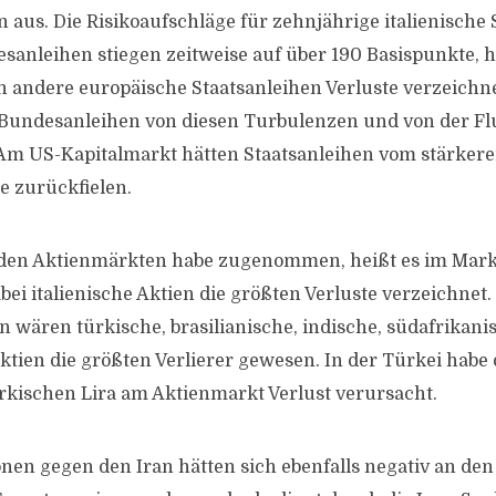
n aus. Die Risikoaufschläge für zehnjährige italienische
anleihen stiegen zeitweise auf über 190 Basispunkte, he
h andere europäische Staatsanleihen Verluste verzeichn
Bundesanleihen von diesen Turbulenzen und von der Flu
. Am US-Kapitalmarkt hätten Staatsanleihen vom stärker
ie zurückfielen.
an den Aktienmärkten habe zugenommen, heißt es im Ma
ei italienische Aktien die größten Verluste verzeichnet.
 wären türkische, brasilianische, indische, südafrikan
ktien die größten Verlierer gewesen. In der Türkei habe
kischen Lira am Aktienmarkt Verlust verursacht.
nen gegen den Iran hätten sich ebenfalls negativ an de