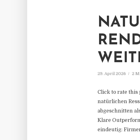
NATU
REND
WEIT
29. April 2026
2 M
Click to rate thi
natürlichen Ress
abgeschnitten al
Klare Outperfor
eindeutig: Firme