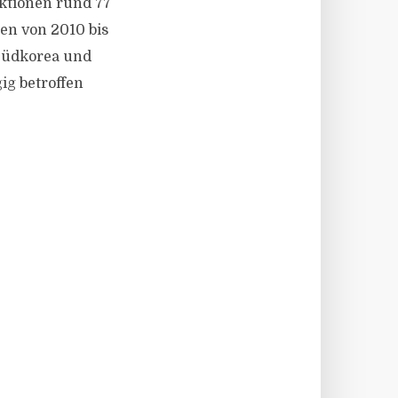
nktionen rund 77
en von 2010 bis
 Südkorea und
g betroffen