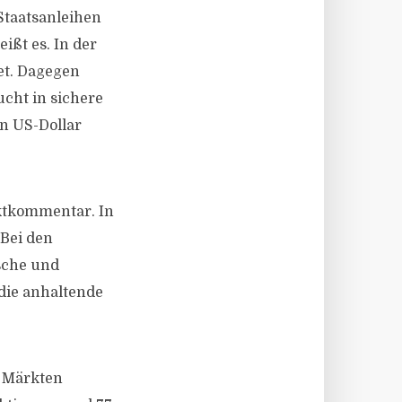
 Staatsanleihen
ißt es. In der
et. Dagegen
cht in sichere
en US-Dollar
rktkommentar. In
 Bei den
ische und
 die anhaltende
n Märkten