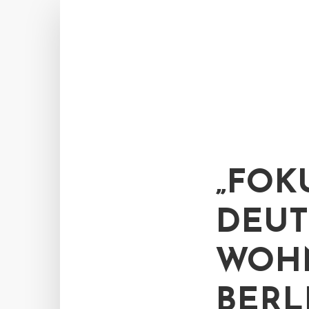
„FOK
DEUT
WOHN
BERL