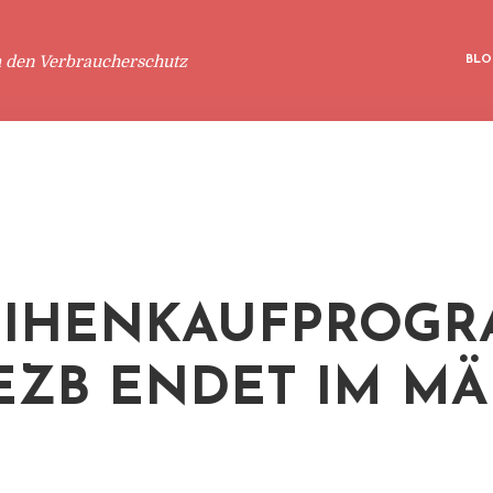
m den Verbraucherschutz
BLO
EIHENKAUFPROG
EZB ENDET IM M