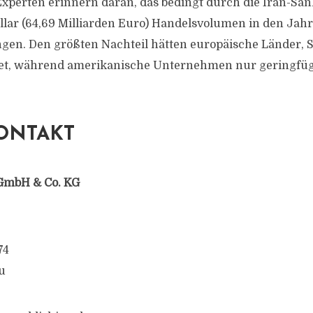
Experten erinnern daran, das bedingt durch die Iran-Sa
llar (64,69 Milliarden Euro) Handelsvolumen in den Jahr
ngen. Den größten Nachteil hätten europäische Länder,
et, während amerikanische Unternehmen nur geringfügi
ONTAKT
GmbH & Co. KG
74
u