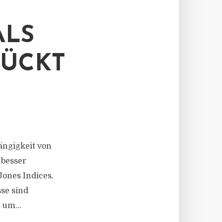
ALS
RÜCKT
ängigkeit von
 besser
Jones Indices.
se sind
 um...