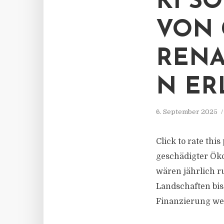
KI S
VON 
RENA
N ER
6. September 2025
Click to rate thi
geschädigter Ök
wären jährlich r
Landschaften bis
Finanzierung wei