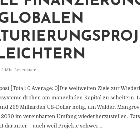
OLL FINANZIERUN
GLOBALEN
TURIERUNGSPROJ
LEICHTERN
1 Min. Lesedauer
s post![Total: 0 Average: 0]Die weltweiten Ziele zur Wiede
osysteme drohen am mangelnden Kapital zu scheitern. 
und 269 Milliarden US-Dollar nötig, um Wälder, Mangro
 2030 im vereinbarten Umfang wiederherzustellen. Tatsä
t darunter – auch weil Projekte schwer...