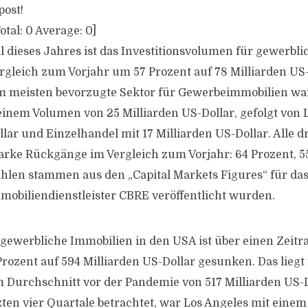
post!
otal:
0
Average:
0
]
l dieses Jahres ist das Investitionsvolumen für gewerbl
rgleich zum Vorjahr um 57 Prozent auf 78 Milliarden US
m meisten bevorzugte Sektor für Gewerbeimmobilien wa
einem Volumen von 25 Milliarden US-Dollar, gefolgt von L
lar und Einzelhandel mit 17 Milliarden US-Dollar. Alle d
arke Rückgänge im Vergleich zum Vorjahr: 64 Prozent, 5
ahlen stammen aus den „Capital Markets Figures“ für das
mobiliendienstleister CBRE veröffentlicht wurden.
gewerbliche Immobilien in den USA ist über einen Zeit
ozent auf 594 Milliarden US-Dollar gesunken. Das lieg
 Durchschnitt vor der Pandemie von 517 Milliarden US
tzten vier Quartale betrachtet, war Los Angeles mit eine