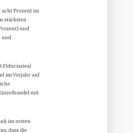
m acht Prozent im
m stärksten
Prozent) und
- und
 Fiduciaries)
nt im Vorjahr auf
liche
 Einzelhandel mit
ank im ersten
us, dass die