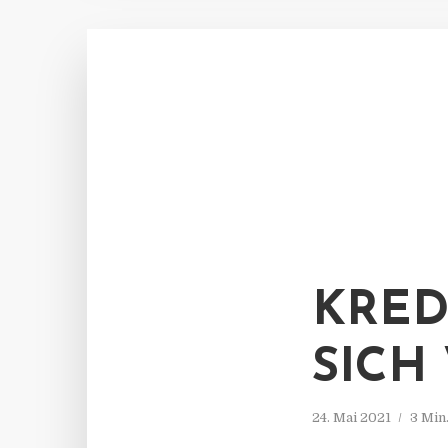
KRED
SICH
24. Mai 2021
3 Min