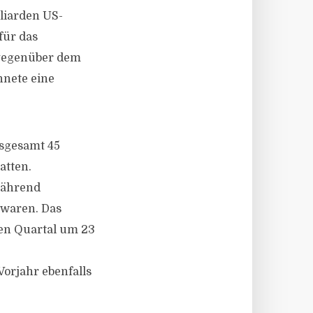
lliarden US-
für das
 gegenüber dem
hnete eine
nsgesamt 45
atten.
während
 waren. Das
ten Quartal um 23
orjahr ebenfalls