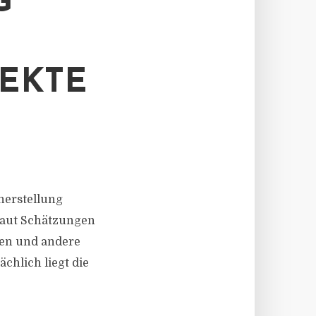
G
EKTE
rherstellung
Laut Schätzungen
ven und andere
chlich liegt die