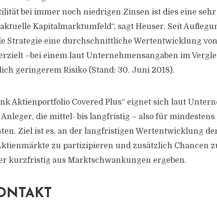
ilität bei immer noch niedrigen Zinsen ist dies eine sehr
 aktuelle Kapitalmarktumfeld“, sagt Heuser. Seit Auflegu
e Strategie eine durchschnittliche Wertentwicklung vo
 erzielt –bei einem laut Unternehmensangaben im Vergle
ch geringerem Risiko (Stand: 30. Juni 2018).
k Aktienportfolio Covered Plus“ eignet sich laut Unt
Anleger, die mittel- bis langfristig – also für mindestens
en. Ziel ist es, an der langfristigen Wertentwicklung de
Aktienmärkte zu partizipieren und zusätzlich Chancen z
er kurzfristig aus Marktschwankungen ergeben.
ONTAKT