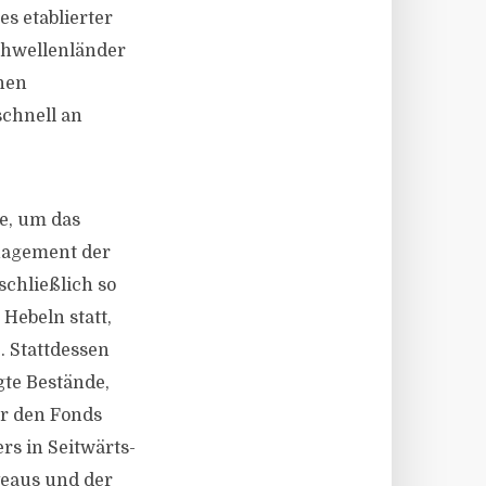
s etablierter
chwellenländer
lnen
schnell an
ie, um das
anagement der
chließlich so
 Hebeln statt,
. Stattdessen
gte Bestände,
ür den Fonds
rs in Seitwärts-
veaus und der