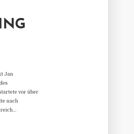
ING
kt Jan
 des
tartete vor über
lte nach
eich...