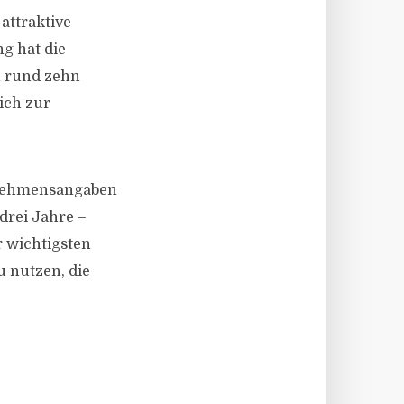
 attraktive
ng hat die
n rund zehn
ich zur
ernehmensangaben
 drei Jahre –
r wichtigsten
u nutzen, die