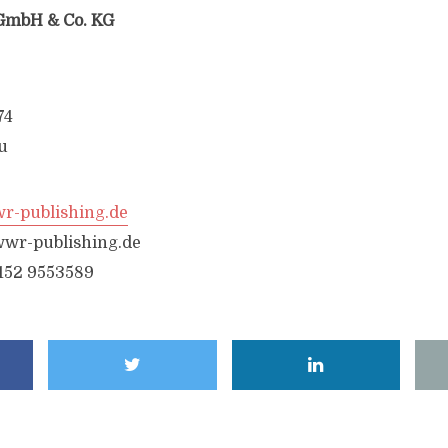
GmbH & Co. KG
74
u
-publishing.de
wr-publishing.de
6152 9553589