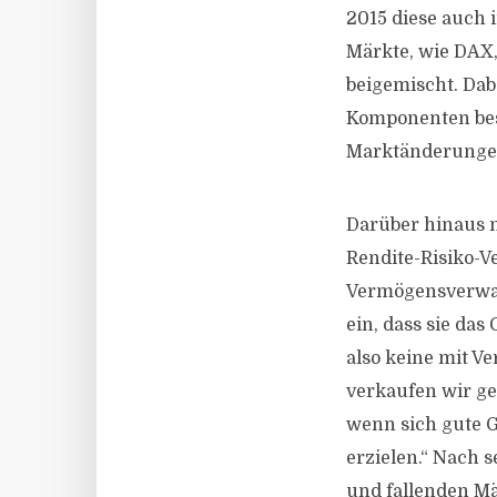
2015 diese auch 
Märkte, wie DAX,
beigemischt. Dabe
Komponenten besc
Marktänderunge
Darüber hinaus n
Rendite-Risiko-V
Vermögensverwalt
ein, dass sie das
also keine mit V
verkaufen wir ge
wenn sich gute G
erzielen.“ Nach s
und fallenden Mä