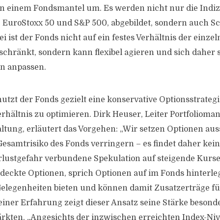
in einem Fondsmantel um. Es werden nicht nur die Indize
 EuroStoxx 50 und S&P 500, abgebildet, sondern auch S
i ist der Fonds nicht auf ein festes Verhältnis der einze
hränkt, sondern kann flexibel agieren und sich daher 
n anpassen.
utzt der Fonds gezielt eine konservative Optionsstrateg
erhältnis zu optimieren. Dirk Heuser, Leiter Portfoliom
ung, erläutert das Vorgehen: „Wir setzen Optionen auss
 Gesamtrisiko des Fonds verringern – es findet daher kein
erlustgefahr verbundene Spekulation auf steigende Kurse
deckte Optionen, sprich Optionen auf im Fonds hinterle
elegenheiten bieten und können damit Zusatzerträge f
einer Erfahrung zeigt dieser Ansatz seine Stärke besonde
rkten. „Angesichts der inzwischen erreichten Index-Ni