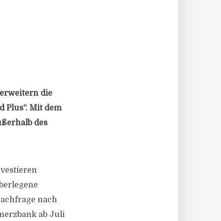
erweitern die
 Plus“. Mit dem
ußerhalb des
nvestieren
überlegene
Nachfrage nach
merzbank ab Juli