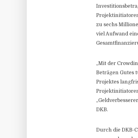
Investitionsbetra
Projektinitiator
zu sechs Million
viel Aufwand ein
Gesamtfinanzieru
„Mit der Crowdi
Beträgen Gutes t
Projektes langfr
Projektinitiator
„Geldverbesserer
DKB.
Durch die DKB-C