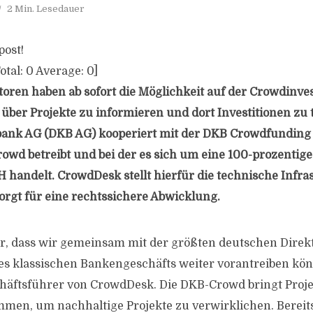
2 Min. Lesedauer
post!
otal:
0
Average:
0
]
storen haben ab sofort die Möglichkeit auf der Crowdinve
über Projekte zu informieren und dort Investitionen zu t
bank AG (DKB AG) kooperiert mit der DKB Crowdfunding 
owd betreibt und bei der es sich um eine 100-prozentige
andelt. CrowdDesk stellt hierfür die technische Infra
rgt für eine rechtssichere Abwicklung.
hr, dass wir gemeinsam mit der größten deutschen Direk
des klassischen Bankengeschäfts weiter vorantreiben kön
chäftsführer von CrowdDesk. Die DKB-Crowd bringt Proj
men, um nachhaltige Projekte zu verwirklichen. Bereit