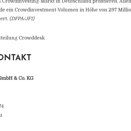
rowdinvesting-Markt in Deutschland profitieren. Allei
de ein Crowdinvestment-Volumen in Höhe von 297 Milli
iert.
(DFPA/JF1)
tteilung Crowddesk
ONTAKT
GmbH & Co. KG
74
u