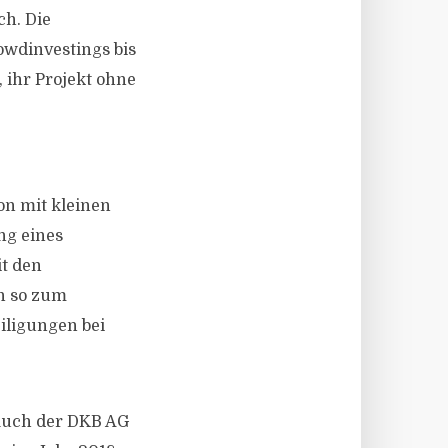
ch. Die
owdinvestings bis
 ihr Projekt ohne
n mit kleinen
ng eines
it den
en so zum
iligungen bei
auch der DKB AG