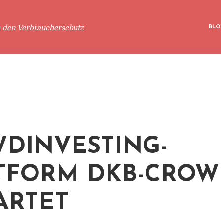
m den Verbraucherschutz
BLO
DINVESTING-
TFORM DKB-CRO
ARTET