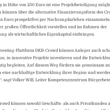
g in Höhe von 250 Euro ist eine Projektbeteiligung mögli
en können über die alternative Finanzierungsform des Cr
en Euro prospektfrei per Nachrangdarlehen einsammeln,
er großen Öffentlichkeit vorstellen und im Rahmen der
ng als wirtschaftliches Eigenkapital einbringen.
nvesting-Plattform DKB-Crowd können Anleger auch scho
un, in innovative Projekte investieren und die Entwicklu
istig begleiten. Auf diesem Weg fördern sie gemeinsam m
en eine nachhaltige Entwicklung ihrer Region und werd
“, sagt Volker Will, Leiter Kompetenzzentrum Bürgerbete
rowd können sowohl Geschäfts- als auch Privatkunden 