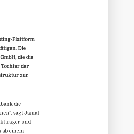
sting-Plattform
ätigen. Die
GmbH, die die
 Tochter der
struktur zur
tbank die
nen“, sagt Jamal
ektträger und
s ab einem