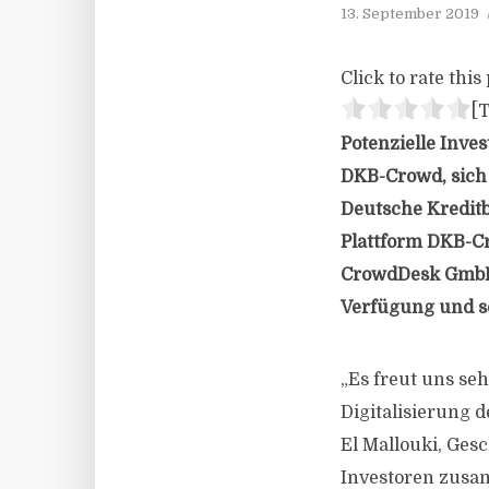
13. September 2019
Click to rate this 
[T
Potenzielle Inve
DKB-Crowd, sich 
Deutsche Kredit
Plattform DKB-Cr
CrowdDesk GmbH h
Verfügung und so
„Es freut uns se
Digitalisierung 
El Mallouki, Ges
Investoren zusam