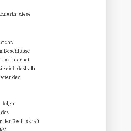
dnerin; diese
richt.
en Beschlüsse
h im Internet
ie sich deshalb
leitenden
rfolgte
 des
 der Rechtskraft
kV.