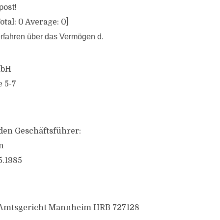
post!
otal:
0
Average:
0
]
rfahren über das Vermögen d.
mbH
 5-7
den Geschäftsführer:
n
5.1985
: Amtsgericht Mannheim HRB 727128