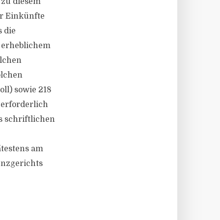
 zu diesem
r Einkünfte
 die
t erheblichem
olchen
olchen
oll) sowie 218
 erforderlich
s schriftlichen
ätestens am
venzgerichts