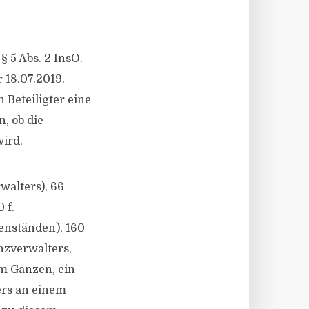
§ 5 Abs. 2 InsO.
 18.07.2019.
 Beteiligter eine
, ob die
ird.
walters), 66
 f.
enständen), 160
zverwalters,
m Ganzen, ein
ers an einem