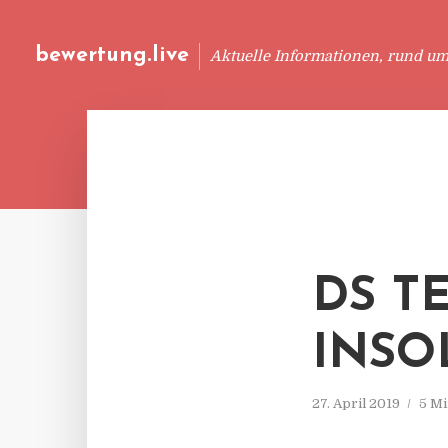
bewertung.live
Aktuelle Informationen, rund u
DS T
INSO
27. April 2019
5 Mi