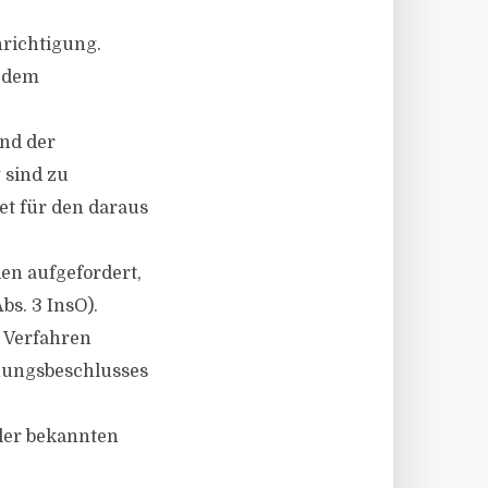
hrichtigung.
d dem
und der
 sind zu
et für den daraus
en aufgefordert,
bs. 3 InsO).
m Verfahren
nungsbeschlusses
ller bekannten