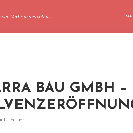
m den Verbraucherschutz
BLO
ERRA BAU GMBH –
LVENZERÖFFNUN
n. Lesedauer