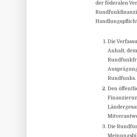
der föderalen Ve
Rundfunkfinanzie
Handlungspflicht
Die Verfass
Anhalt, dem
Rundfunkfre
Ausprägung 
Rundfunks.
Den öffentl
Finanzierun
Ländergesam
Mitverantwo
Die Rundfunk
Meinungsbild