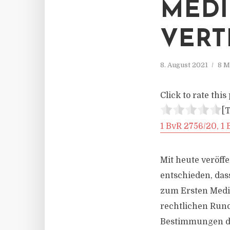
MEDI
VERT
8. August 2021
8 M
Click to rate this 
[T
1 BvR 2756/20, 1 
Mit heute veröff
entschieden, da
zum Ersten Medie
rechtlichen Rundf
Bestimmungen des