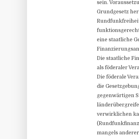
sein. Voraussetz
Grundgesetz herle
Rundfunkfreiheit
funktionsgerecht
eine staatliche 
Finanzierungsans
Die staatliche Fi
als föderaler Ve
Die föderale Ver
die Gesetzgebun
gegenwärtigen S
länderübergreife
verwirklichen ka
(Rundfunkfinanzi
mangels anderer