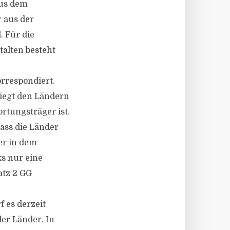
aus dem
r aus der
. Für die
alten besteht
rrespondiert.
bliegt den Ländern
rtungsträger ist.
ass die Länder
er in dem
s nur eine
atz 2 GG
 es derzeit
er Länder. In