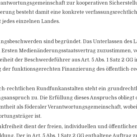
rantwortungsgemeinschaft zur kooperativen Sicherstell
rung besteht damit eine konkrete verfassungsrechtlic
 jedes einzelnen Landes.
ungsbeschwerden sind begründet. Das Unterlassen des 
 Ersten Medienänderungsstaatsvertrag zuzustimmen, ve
iheit der Beschwerdeführer aus Art. 5 Abs. 1 Satz 2 GG i
der funktionsgerechten Finanzierung des öffentlich-re
ich-rechtlichen Rundfunkanstalten steht ein grundrecht
gsanspruch zu. Die Erfüllung dieses Anspruchs obliegt 
theit als föderaler Verantwortungsgemeinschaft, wobei
rtungsträger ist.
freiheit dient der freien, individuellen und öffentliche
ung. Der in Art. 5 Abs. 1 Satz 2 GG enthaltene Auftrag z