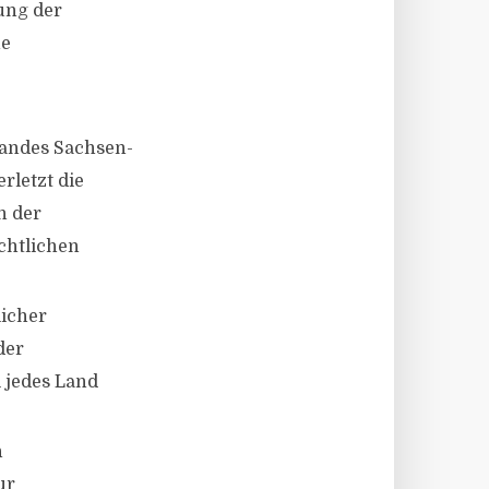
ung der
he
Landes Sachsen-
rletzt die
n der
chtlichen
licher
der
 jedes Land
n
ur