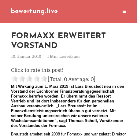
bewertung.live
FORMAXX ERWEITERT
VORSTAND
19. Januar 2019
1 Min. Lesedauer
Click to rate this post!
[Total:
0
Average:
0
]
Mit Wirkung zum 1. März 2019 ist Lars Breustedt neu in den
Vorstand der Eschborner Finanzberatungsgesellschaft
Formaxx berufen worden. Er übernimmt das Ressort
Vertrieb und ist dort insbesondere für den personellen
Ausbau verantwortlich. „Lars Breustedt ist im
Finanzdienstleistungsvertrieb überaus gut vernetzt. Mit
seiner Berufung unterstreichen wir unsere weiteren
Wachstumsambitionen“, sagt Thomas Scholl, Vorsitzender
des Vorstandes der Formaxx.
Breustedt arbeitet seit 2008 für Formaxx und war zuletzt Direktor