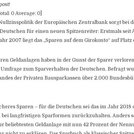
post!
otal:
0
Average:
0
]
ullzinspolitik der Europäischen Zentralbank sorgt bei d
Deutschen für einen neuen Spitzenreiter: Erstmals seit
ahr 2007 liegt das „Sparen auf dem Girokonto“ auf Platz 
ren Geldanlagen haben in der Gunst der Sparer verloren.
r Umfrage zum Sparverhalten der Deutschen. Befragt w
andes der Privaten Bausparkassen über 2.000 Bundesbür
cheres Sparen – für die Deutschen sei das im Jahr 2018 o
h bei langfristigen Sparformen zurückzuhalten. Anders se
ur beliebtesten Geldanlage mit nun 42 Prozent der Nen
r nicht zu erklären. Das Sparbuch als klassischer Spitze