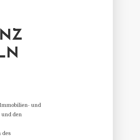
ENZ
LN
r Immobilien- und
 und den
n des