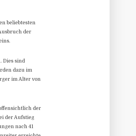
en beliebtesten
 Ausbruch der
eins.
 Dies sind
urden dazu im
ger im Alter von
ffensichtlich der
i der Aufstieg
nungen nach 41
nreiter erreichte