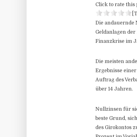
Click to rate this 
[T
Die andauernde N
Geldanlagen der 
Finanzkrise im J
Die meisten ande
Ergebnisse eine
Auftrag des Verb
über 14 Jahren.
Nullzinsen für si
beste Grund, sic
des Girokontos z
Prozent im Vorjah