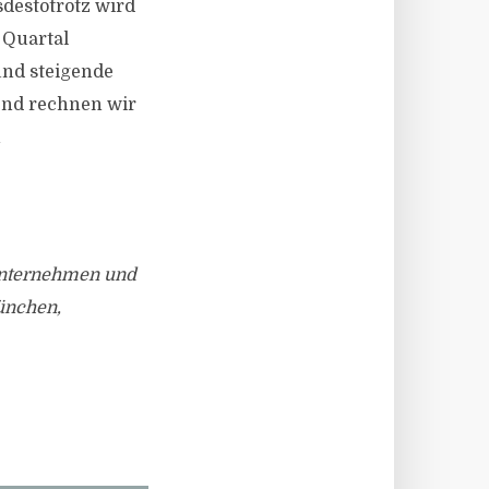
sdestotrotz wird
 Quartal
und steigende
hend rechnen wir
n
sunternehmen und
München,