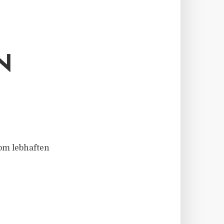
N
vom lebhaften