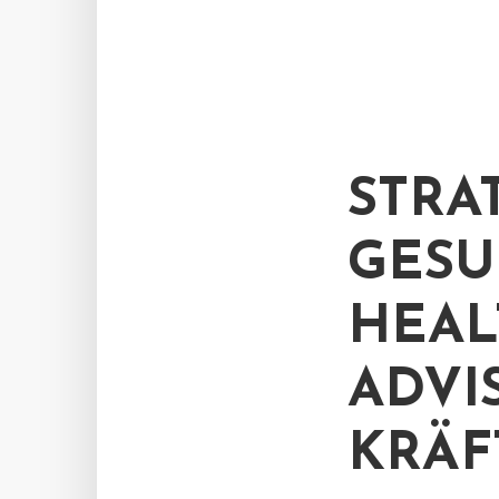
STRA
GESU
HEAL
ADVI
KRÄF