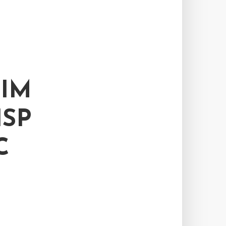
 IM
ISP
C