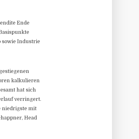
rendite Ende
 Basispunkte
 sowie Industrie
 gestiegenen
oren kalkulieren
gesamt hat sich
lauf verringert.
e niedrigste mit
Schappner, Head