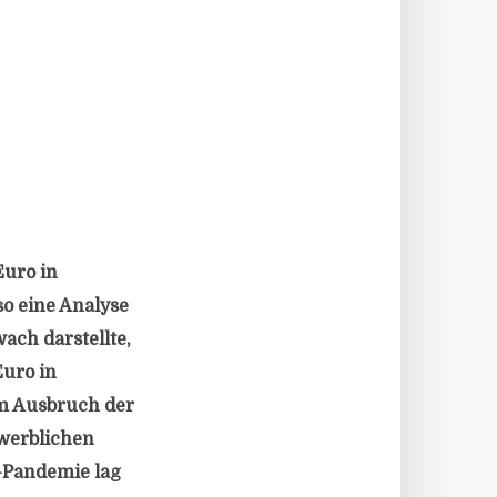
Euro in
so eine Analyse
ach darstellte,
Euro in
em Ausbruch der
ewerblichen
9-Pandemie lag