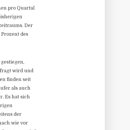
nen pro Quartal
bisherigen
zeitraums. Der
 Prozent des
 gestiegen,
fragt wird und
en finden seit
ufer als auch
. Es hat sich
erigen
eitens der
 nach wie vor