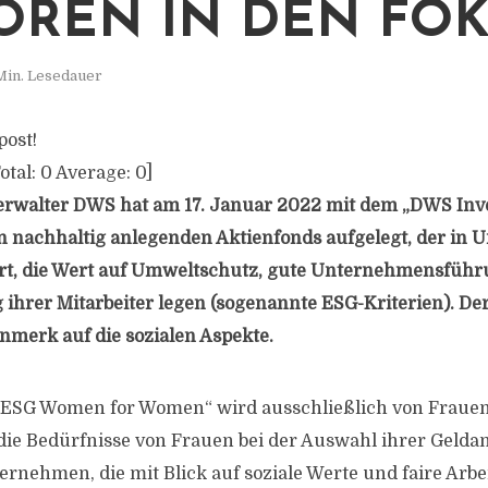
OREN IN DEN FO
Min. Lesedauer
post!
otal:
0
Average:
0
]
rwalter DWS hat am 17. Januar 2022 mit dem „DWS In
n nachhaltig anlegenden Aktienfonds aufgelegt, der in
ert, die Wert auf Umweltschutz, gute Unternehmensführ
 ihrer Mitarbeiter legen (sogenannte ESG-Kriterien). Der
merk auf die sozialen Aspekte.
 ESG Women for Women“ wird ausschließlich von Fraue
f die Bedürfnisse von Frauen bei der Auswahl ihrer Gelda
rnehmen, die mit Blick auf soziale Werte und faire Arb