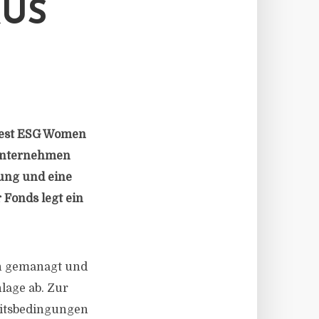
KUS
vest ESG Women
 Unternehmen
ung und eine
 Fonds legt ein
n gemanagt und
nlage ab. Zur
eitsbedingungen