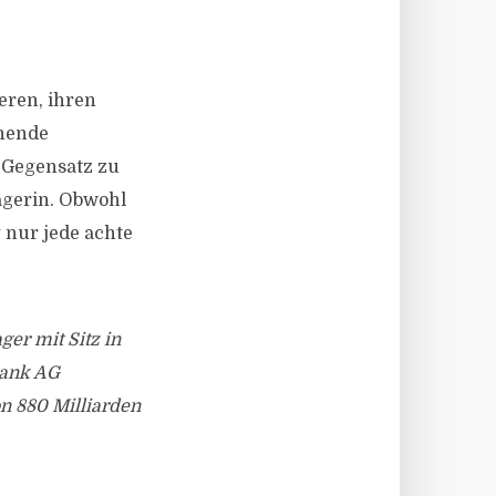
ren, ihren
ohende
m Gegensatz zu
agerin. Obwohl
 nur jede achte
er mit Sitz in
Bank AG
on 880 Milliarden