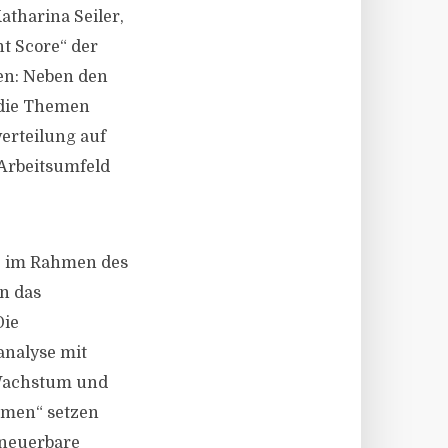
tharina Seiler,
t Score“ der
en: Neben den
 die Themen
erteilung auf
 Arbeitsumfeld
e im Rahmen des
n das
Die
nalyse mit
 Wachstum und
omen“ setzen
rneuerbare