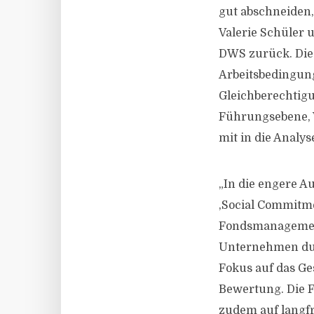
gut abschneiden,
Valerie Schüler 
DWS zurück. Dies
Arbeitsbedingun
Gleichberechtig
Führungsebene, V
mit in die Analys
„In die engere 
,Social Commitme
Fondsmanagement 
Unternehmen dur
Fokus auf das G
Bewertung. Die 
zudem auf langfr