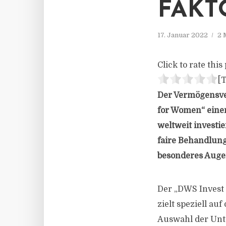
FAKT
17. Januar 2022
2 
Click to rate this 
[T
Der Vermögensve
for Women“ eine
weltweit investi
faire Behandlung
besonderes Augen
Der „DWS Invest
zielt speziell au
Auswahl der Unte