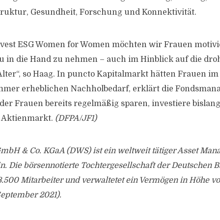
truktur, Gesundheit, Forschung und Konnektivität.
vest ESG Women for Women möchten wir Frauen motivie
 in die Hand zu nehmen – auch im Hinblick auf die dr
lter“, so Haag. In puncto Kapitalmarkt hätten Frauen i
mer erheblichen Nachholbedarf, erklärt die Fondsman
der Frauen bereits regelmäßig sparen, investiere bislang
m Aktienmarkt.
(DFPA/JF1)
bH & Co. KGaA (DWS) ist ein weltweit tätiger Asset Manag
n. Die börsennotierte Tochtergesellschaft der Deutschen 
3.500 Mitarbeiter und verwaltetet ein Vermögen in Höhe v
September 2021).