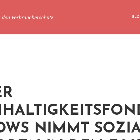
m den Verbraucherschutz
BLO
ER
HALTIGKEITSFON
DWS NIMMT SOZI