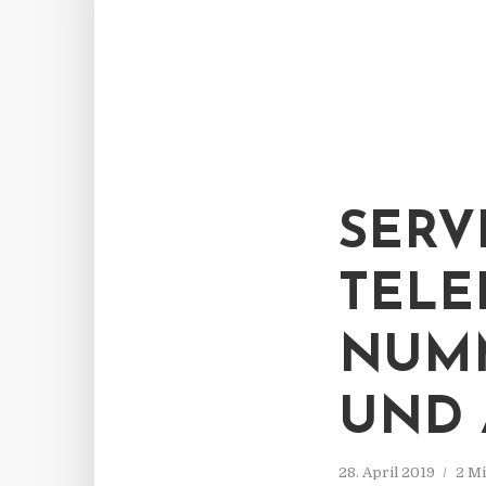
SERV
TELE
NUMM
UND 
28. April 2019
2 Mi