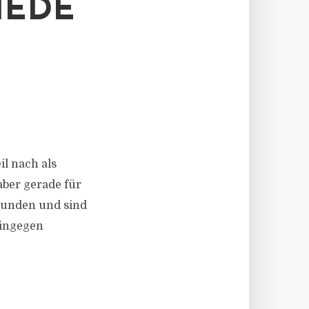
IEDE
il nach als
aber gerade für
rbunden und sind
hingegen