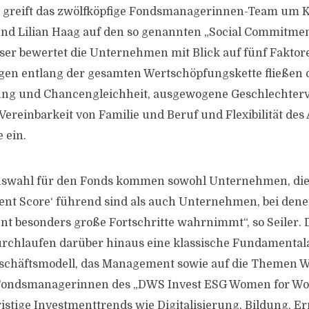
 greift das zwölfköpfige Fondsmanagerinnen-Team um Ka
und Lilian Haag auf den so genannten „Social Commitmen
er bewertet die Unternehmen mit Blick auf fünf Faktor
gen entlang der gesamten Wertschöpfungskette fließen
ung und Chancengleichheit, ausgewogene Geschlechterv
ereinbarkeit von Familie und Beruf und Flexibilität des
e ein.
Auswahl für den Fonds kommen sowohl Unternehmen, di
nt Score‘ führend sind als auch Unternehmen, bei dene
besonders große Fortschritte wahrnimmt“, so Seiler. 
chlaufen darüber hinaus eine klassische Fundamentala
eschäftsmodell, das Management sowie auf die Themen
Fondsmanagerinnen des „DWS Invest ESG Women for W
istige Investmenttrends wie Digitalisierung, Bildung, E