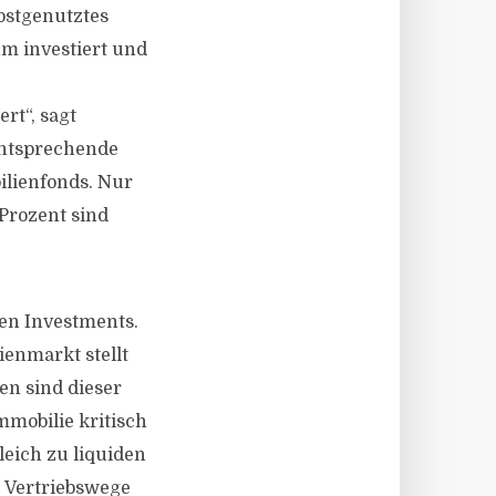
lbstgenutztes
um investiert und
rt“, sagt
entsprechende
ilienfonds. Nur
Prozent sind
en Investments.
ienmarkt stellt
en sind dieser
mobilie kritisch
leich zu liquiden
 Vertriebswege