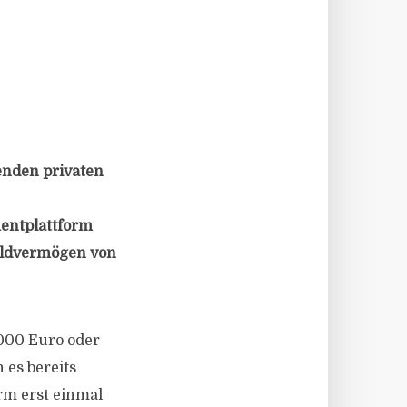
enden privaten
entplattform
Geldvermögen von
.000 Euro oder
 es bereits
rm erst einmal