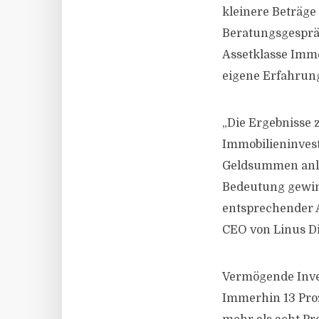
kleinere Beträge
Beratungsgespräch
Assetklasse Immo
eigene Erfahrun
„Die Ergebnisse 
Immobilieninvest
Geldsummen anleg
Bedeutung gewinn
entsprechender 
CEO von Linus Di
Vermögende Inves
Immerhin 13 Proz