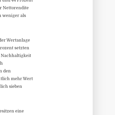
n und 44 Prozent
r Nettorendite
n weniger als
 der Wertanlage
Prozent setzten
e Nachhaltigkeit
ch
en den
utlich mehr Wert
glich sieben
esitzen eine