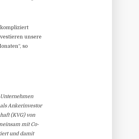
nkompliziert
nvestieren unsere
onaten“, so
as Unternehmen
als Ankerinvestor
chaft (KVG) von
emeinsam mit Co-
iert und damit