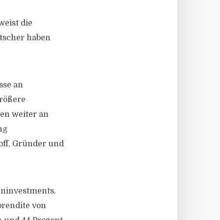
e
weist die
utscher haben
sse an
größere
ten weiter an
ng
off, Gründer und
eninvestments.
orendite von