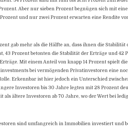
zent. 34 Prozent sind mit fünf bis acht Prozent zufriede
 Prozent. Aber nur sieben Prozent begnügen sich mit eine
i Prozent und nur zwei Prozent erwarten eine Rendite vo
ent gab mehr als die Hälfte an, dass ihnen die Stabilität
t, 43 Prozent betonten die Stabilität der Erträge und 42 
Erträge. Mit einem Anteil von knapp 14 Prozent spielt di
investments bei vermögenden Privatinvestoren eine no
olle. Erkennbar ist hier jedoch ein Unterschied zwisch
ngere Investoren bis 30 Jahre legten mit 28 Prozent de
t als ältere Investoren ab 70 Jahre, wo der Wert bei ledi
toren sind umfangreich in Immobilien investiert und b