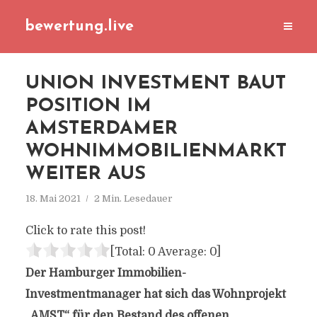
bewertung.live
UNION INVESTMENT BAUT
POSITION IM
AMSTERDAMER
WOHNIMMOBILIENMARKT
WEITER AUS
18. Mai 2021
2 Min. Lesedauer
Click to rate this post!
[Total:
0
Average:
0
]
Der Hamburger Immobilien-
Investmentmanager hat sich das Wohnprojekt
„AMST“ für den Bestand des offenen