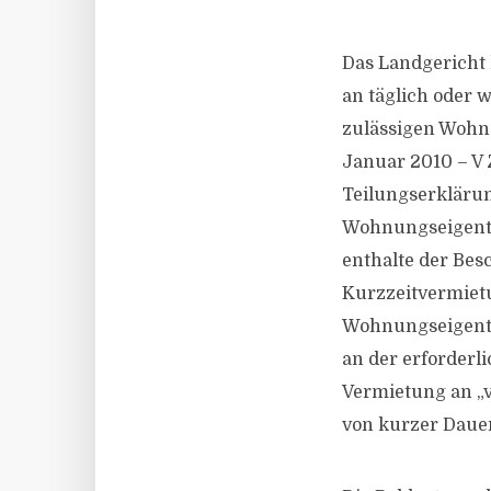
Das Landgericht 
an täglich oder 
zulässigen Wohnu
Januar 2010 – V 
Teilungserklärun
Wohnungseigentu
enthalte der Be
Kurzzeitvermietu
Wohnungseigentu
an der erforderli
Vermietung an „v
von kurzer Dauer“