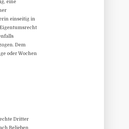
g, eine
ner
rin einseitig in
s Eigentumsrecht
nfalls
rzogen. Dem
Tage oder Wochen
echte Dritter
ach Belieben