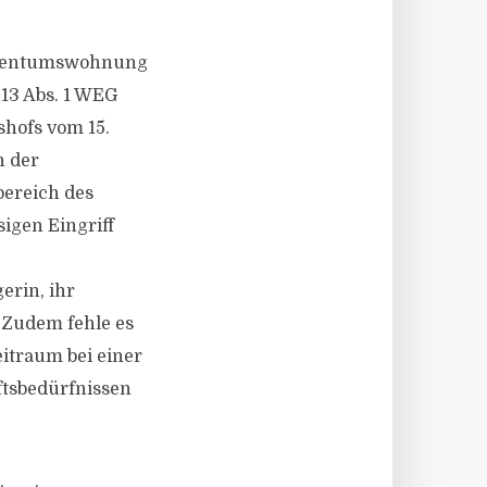
 Eigentumswohnung
 13 Abs. 1 WEG
hofs vom 15.
n der
bereich des
igen Eingriff
erin, ihr
 Zudem fehle es
eitraum bei einer
ftsbedürfnissen