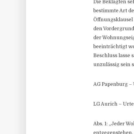
Die Beklagten se
bestimmte Art d
Öffnungsklausel 
den Vordergrund 
der Wohnungseige
beeinträchtigt w
Beschluss lasse 
unzulässig sein s
AG Papenburg – U
LG Aurich – Urtei
Abs. 1: „Jeder W
entgegenstehen,