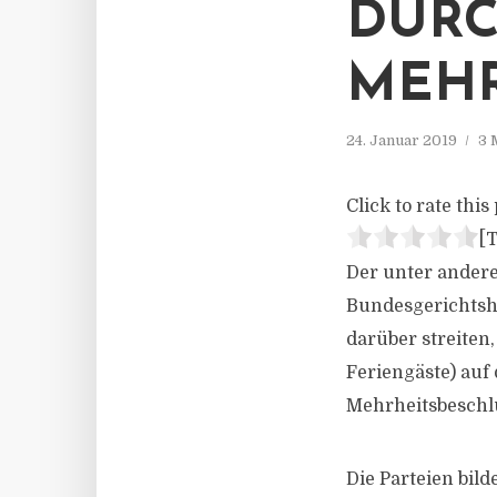
DUR
MEHR
24. Januar 2019
3 
Click to rate this 
[T
Der unter andere
Bundesgerichtsh
darüber streiten
Feriengäste) auf
Mehrheitsbeschl
Die Parteien bi