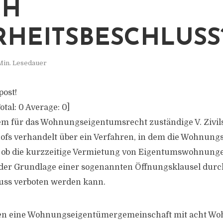
CH
HEITSBESCHLUSS
Min. Lesedauer
post!
otal:
0
Average:
0
]
m für das Wohnungseigentumsrecht zuständige V. Zivil
ofs verhandelt über ein Verfahren, in dem die Wohnun
, ob die kurzzeitige Vermietung von Eigentumswohnungen
 der Grundlage einer sogenannten Öffnungsklausel durc
uss verboten werden kann.
lden eine Wohnungseigentümergemeinschaft mit acht Wo