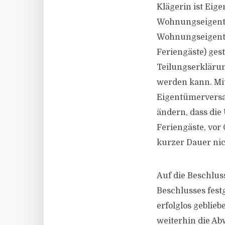
Klägerin ist Eig
Wohnungseigentü
Wohnungseigentü
Feriengäste) gest
Teilungserklärun
werden kann. Mi
Eigentümerversa
ändern, dass die
Feriengäste, vor
kurzer Dauer nic
Auf die Beschlus
Beschlusses fes
erfolglos geblieb
weiterhin die Ab