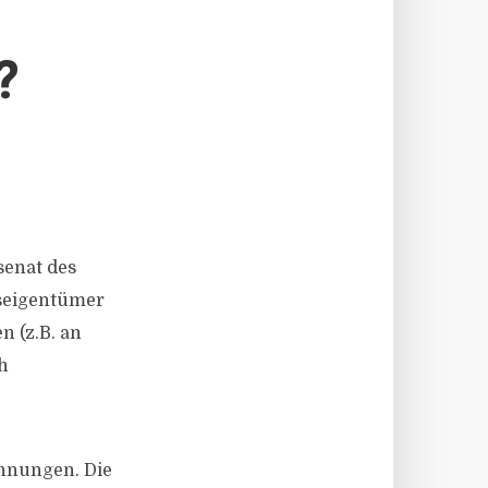
?
senat des
gseigentümer
 (z.B. an
h
hnungen. Die