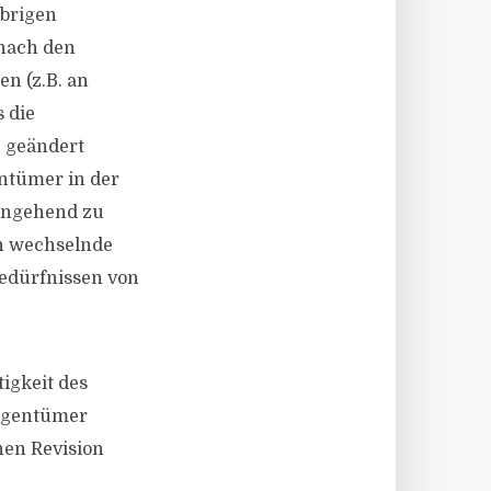
übrigen
nach den
n (z.B. an
s die
e geändert
ntümer in der
ingehend zu
ch wechselnde
bedürfnissen von
igkeit des
eigentümer
nen Revision