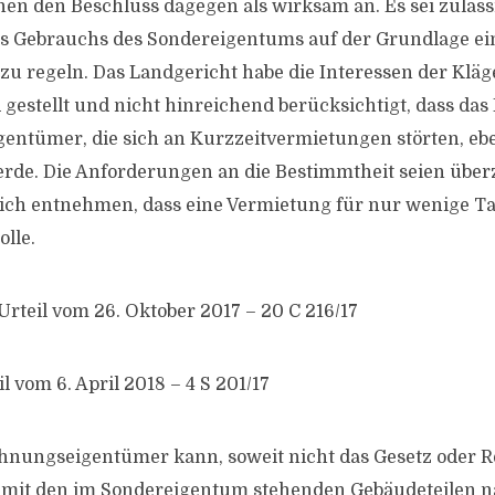
hen den Beschluss dagegen als wirksam an. Es sei zulässi
es Gebrauchs des Sondereigentums auf der Grundlage ei
zu regeln. Das Landgericht habe die Interessen der Kläge
gestellt und nicht hinreichend berücksichtigt, dass da
ntümer, die sich an Kurzzeitvermietungen störten, ebe
erde. Die Anforderungen an die Bestimmtheit seien übe
sich entnehmen, dass eine Vermietung für nur wenige 
olle.
rteil vom 26. Oktober 2017 – 20 C 216/17
l vom 6. April 2018 – 4 S 201/17
ohnungseigentümer kann, soweit nicht das Gesetz oder R
 mit den im Sondereigentum stehenden Gebäudeteilen n