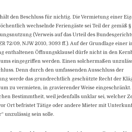
hält den Beschluss für nichtig. Die Vermietung einer
wöchentlich wechselnde Feriengäste sei Teil der gemäß §
ngsnutzung (Verweis auf das Urteil des Bundesgerichts
ZR 72/09, NJW 2010, 3093 ff.). Auf der Grundlage einer i
g enthaltenen Öffnungsklausel dürfe nicht in den Kern
ms eingegriffen werden. Einen solchermaßen unzuläss
schluss. Denn durch den umfassenden Ausschluss der
ng werde das grundrechtlich geschützte Recht der Kläg
m zu vermieten, in gravierender Weise eingeschränkt.
chen Bestimmtheit, weil jedenfalls unklar sei, welcher Z
or Ort befristet Tätige oder andere Mieter mit Unterkun
 unzulässig sein solle.