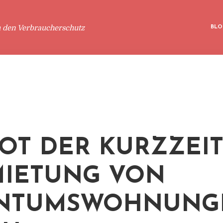
m den Verbraucherschutz
BLO
OT DER KURZZEI
IETUNG VON
ENTUMSWOHNUNG