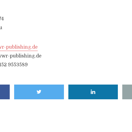
74
u
-publishing.de
wr-publishing.de
6152 9553589