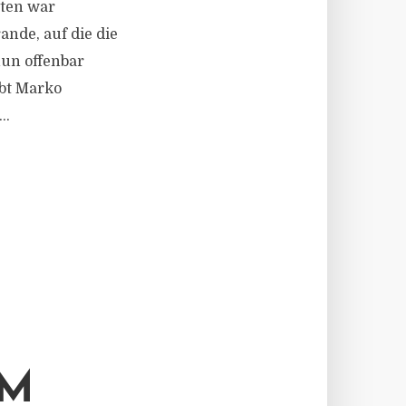
kten war
ande, auf die die
nun offenbar
bt Marko
..
IM