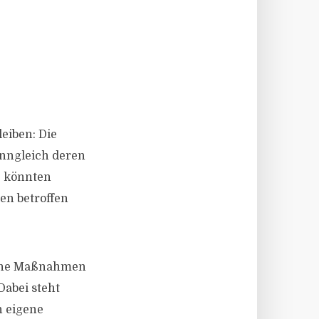
eiben: Die
nngleich deren
e könnten
en betroffen
ische Maßnahmen
Dabei steht
h eigene