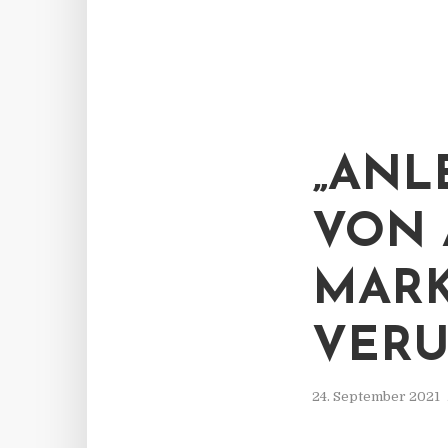
„ANL
VON 
MARK
VERU
24. September 2021