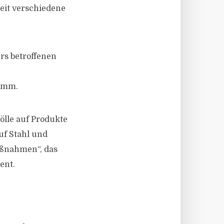
eit verschiedene
rs betroffenen
ramm.
lle auf Produkte
uf Stahl und
aßnahmen“, das
ent.