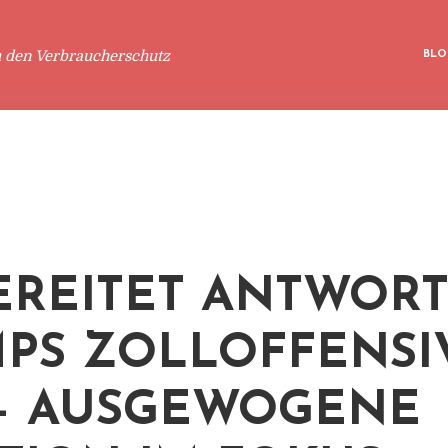
m den Verbraucherschutz
BLO
EREITET ANTWORT
PS ZOLLOFFENSI
– AUSGEWOGENE