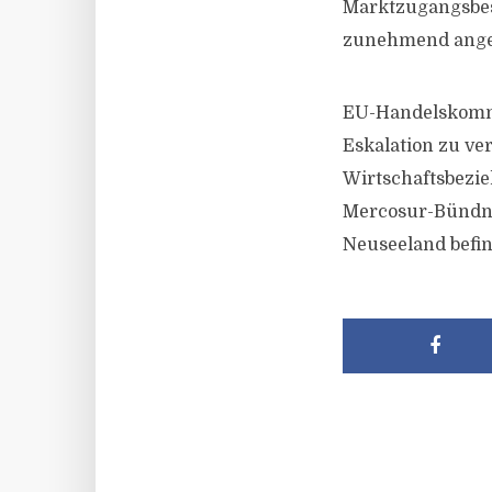
Marktzugangsbes
zunehmend angesp
EU-Handelskommi
Eskalation zu ver
Wirtschaftsbezi
Mercosur-Bündni
Neuseeland befin