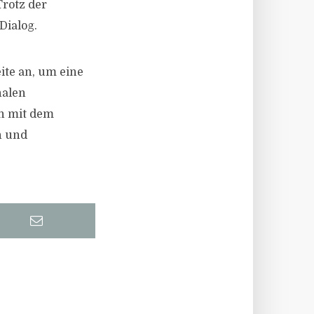
rotz der
Dialog.
te an, um eine
nalen
n mit dem
n und