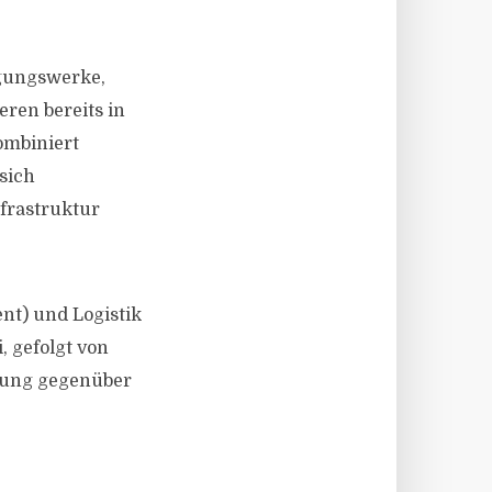
rgungswerke,
eren bereits in
kombiniert
sich
nfrastruktur
nt) und Logistik
, gefolgt von
prung gegenüber