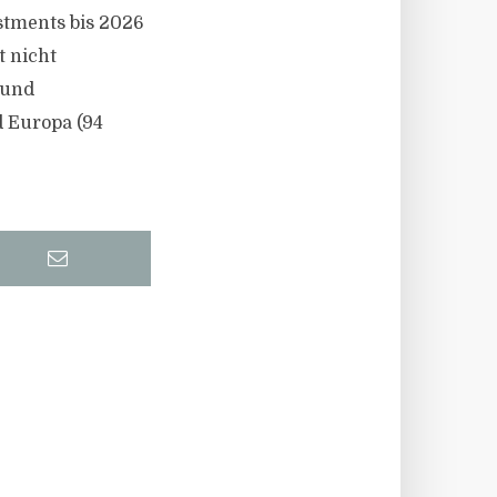
estments bis 2026
t nicht
 und
d Europa (94