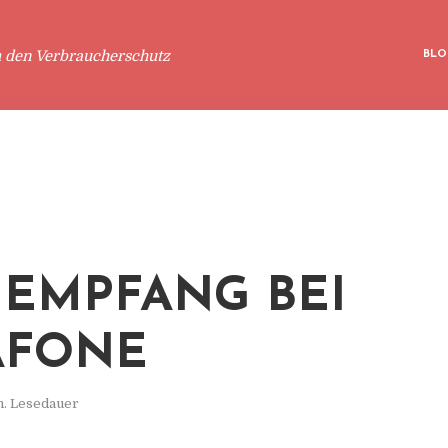
m den Verbraucherschutz
BLO
 EMPFANG BEI
AFONE
n. Lesedauer