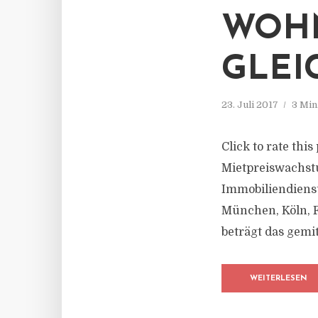
WOH
GLEI
23. Juli 2017
3 Min
Click to rate thi
Mietpreiswachst
Immobiliendienst
München, Köln, Fr
beträgt das gemit
WEITERLESEN