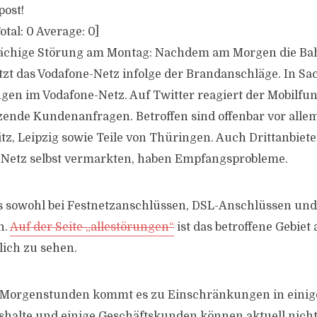
post!
otal:
0
Average:
0
]
lächige Störung am Montag: Nachdem am Morgen die Ba
jetzt das Vodafone-Netz infolge der Brandanschläge. In 
ngen im Vodafone-Netz. Auf Twitter reagiert der Mobilfun
ende Kundenanfragen. Betroffen sind offenbar vor alle
z, Leipzig sowie Teile von Thüringen. Auch Drittanbiete
-Netz selbst vermarkten, haben Empfangsprobleme.
s sowohl bei Festnetzanschlüssen, DSL-Anschlüssen und
n.
Auf der Seite „allestörungen“
ist das betroffene Gebie
lich zu sehen.
n Morgenstunden kommt es zu Einschränkungen in einig
halte und einige Geschäftskunden können aktuell nicht 