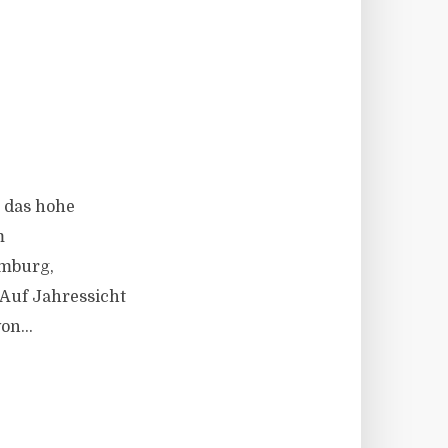
h das hohe
m
amburg,
 Auf Jahressicht
on...