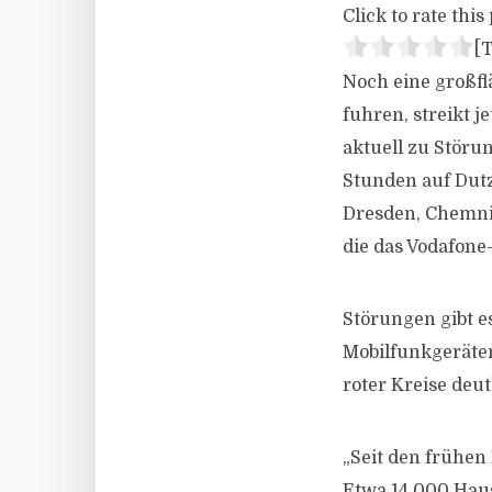
Click to rate this 
[T
Noch eine großf
fuhren, streikt 
aktuell zu Störu
Stunden auf Dutz
Dresden, Chemnit
die das Vodafone
Störungen gibt e
Mobilfunkgeräte
roter Kreise deut
„Seit den frühe
Etwa 14 000 Haus