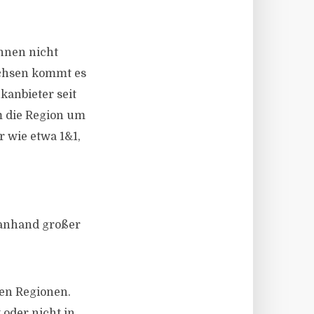
hnen nicht
Sachsen kommt es
kanbieter seit
m die Region um
r wie etwa 1&1,
t anhand großer
en Regionen.
oder nicht in