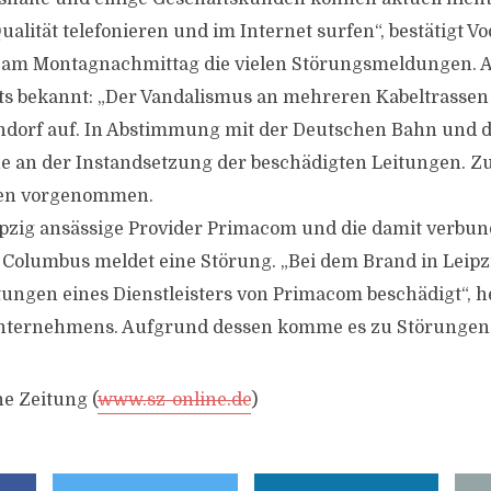
alität telefonieren und im Internet surfen“, bestätigt 
f am Montagnachmittag die vielen Störungsmeldungen. 
its bekannt: „Der Vandalismus an mehreren Kabeltrasse
endorf auf. In Abstimmung mit der Deutschen Bahn und 
one an der Instandsetzung der beschädigten Leitungen.
gen vorgenommen.
ipzig ansässige Provider Primacom und die damit verbu
e Columbus meldet eine Störung. „Bei dem Brand in Leip
ungen eines Dienstleisters von Primacom beschädigt“, he
Unternehmens. Aufgrund dessen komme es zu Störungen
he Zeitung (
www.sz-online.de
)