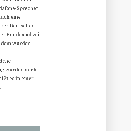
Vodafone-Sprecher
Auch eine
n der Deutschen
der Bundespolizei
 Zudem wurden
ndene
zig wurden auch
ißt es in einer
.