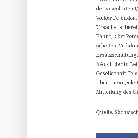
der gewohnten Qu
Volker Petendor
Ursache ist bere
Bahn“, klärt Pet
arbeitete Vodaf
Ersatzschaltun
#Auch der in Le
Gesellschaft Tel
Übertragungsleit
Mitteilung des 
Quelle: Sächsisc