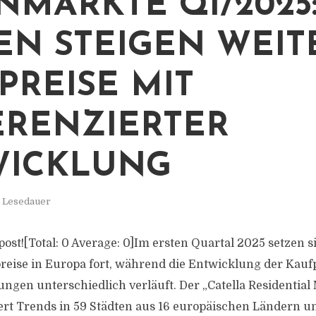
MÄRKTE Q1/2025
EN STEIGEN WEIT
PREISE MIT
ERENZIERTER
WICKLUNG
. Lesedauer
s post![Total: 0 Average: 0]Im ersten Quartal 2025 setzen s
reise in Europa fort, während die Entwicklung der Kaufp
en unterschiedlich verläuft. Der „Catella Residential
ert Trends in 59 Städten aus 16 europäischen Ländern und