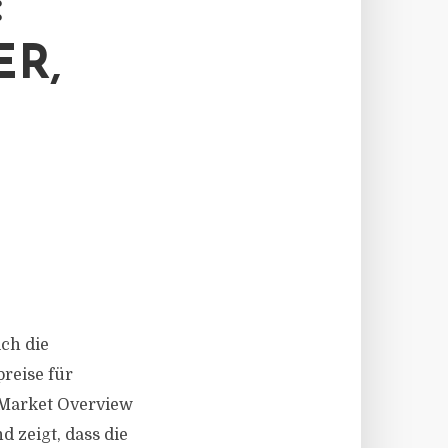
:
ER,
ich die
reise für
 Market Overview
 zeigt, dass die