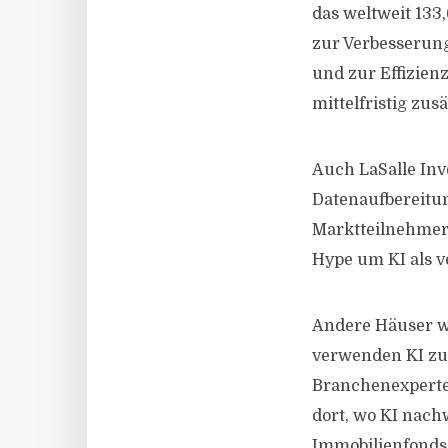
das weltweit 133
zur Verbesserun
und zur Effizien
mittelfristig zus
Auch LaSalle Inv
Datenaufbereitun
Marktteilnehmer 
Hype um KI als 
Andere Häuser wi
verwenden KI zur
Branchenexperte
dort, wo KI nach
Immobilienfonds