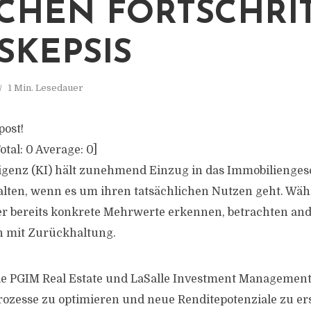
CHEN FORTSCHRI
SKEPSIS
1 Min. Lesedauer
post!
otal:
0
Average:
0
]
ligenz (KI) hält zunehmend Einzug in das Immobiliengesc
alten, wenn es um ihren tatsächlichen Nutzen geht. Wäh
r bereits konkrete Mehrwerte erkennen, betrachten and
h mit Zurückhaltung.
 PGIM Real Estate und LaSalle Investment Management 
zesse zu optimieren und neue Renditepotenziale zu er