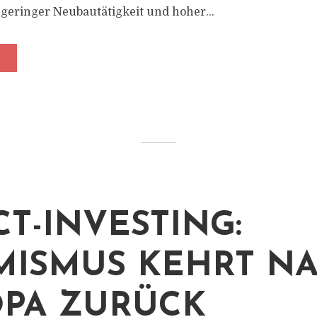
geringer Neubautätigkeit und hoher...
CT-INVESTING:
MISMUS KEHRT N
PA ZURÜCK