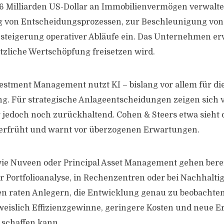
,6 Milliarden US-Dollar an Immobilienvermögen verwaltet,
g von Entscheidungsprozessen, zur Beschleunigung von
zsteigerung operativer Abläufe ein. Das Unternehmen erw
ätzliche Wertschöpfung freisetzen wird.
estment Management nutzt KI – bislang vor allem für di
g. Für strategische Anlageentscheidungen zeigen sich v
jedoch noch zurückhaltend. Cohen & Steers etwa sieht 
verfrüht und warnt vor überzogenen Erwartungen.
e Nuveen oder Principal Asset Management gehen bereit
 Portfolioanalyse, in Rechenzentren oder bei Nachhaltig
n raten Anlegern, die Entwicklung genau zu beobachten
weislich Effizienzgewinne, geringere Kosten und neue Er
 schaffen kann.