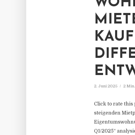
WOHN
MIET
KAUF
DIFF
ENT
2. Juni 2025
2 Min
Click to rate thi
steigenden Mietp
Eigentumswohnung
Q1/2025“ analysi