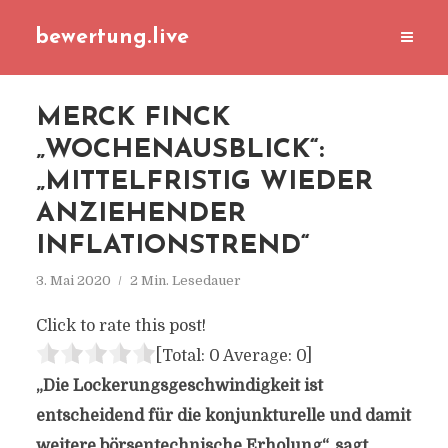
bewertung.live
MERCK FINCK
„WOCHENAUSBLICK“:
„MITTELFRISTIG WIEDER
ANZIEHENDER
INFLATIONSTREND“
3. Mai 2020
2 Min. Lesedauer
Click to rate this post!
[Total:
0
Average:
0
]
„Die Lockerungsgeschwindigkeit ist
entscheidend für die konjunkturelle und damit
weitere börsentechnische Erholung“, sagt