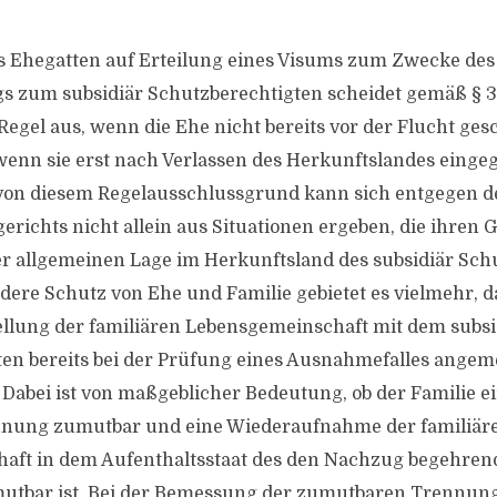
s Ehegatten auf Erteilung eines Visums zum Zwecke des
 zum subsidiär Schutzberechtigten scheidet gemäß § 36
Regel aus, wenn die Ehe nicht bereits vor der Flucht ge
l, wenn sie erst nach Verlassen des Herkunftslandes eing
on diesem Regelausschlussgrund kann sich entgegen d
erichts nicht allein aus Situationen ergeben, die ihren 
er allgemeinen Lage im Herkunftsland des subsidiär Sch
dere Schutz von Ehe und Familie gebietet es vielmehr, d
llung der familiären Lebensgemeinschaft mit dem subsi
en bereits bei der Prüfung eines Ausnahmefalles angem
 Dabei ist von maßgeblicher Bedeutung, ob der Familie e
nung zumutbar und eine Wiederaufnahme der familiär
aft in dem Aufenthaltsstaat des den Nachzug begehren
utbar ist. Bei der Bemessung der zumutbaren Trennung