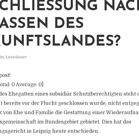
CHLIESSUNG NACH 
SSEN DES H
NFTSLANDES?
in. Lesedauer
post!
otal:
0
Average:
0
]
s Ehegatten eines subsidiär Schutzberechtigten steht
ht bereits vor der Flucht geschlossen wurde, nicht entge
z von Ehe und Familie die Gestattung einer Wiederaufn
sgemeinschaft im Bundesgebiet gebietet. Dies hat das
sgericht in Leipzig heute entschieden.