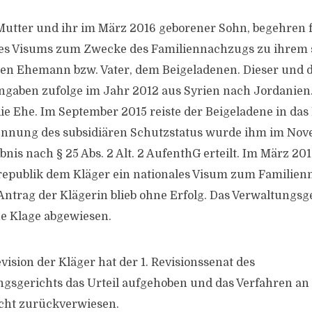
 Mutter und ihr im März 2016 geborener Sohn, begehren f
ines Visums zum Zwecke des Familiennachzugs zu ihrem 
en Ehemann bzw. Vater, dem Beigeladenen. Dieser und d
ngaben zufolge im Jahr 2012 aus Syrien nach Jordanien.
 die Ehe. Im September 2015 reiste der Beigeladene in da
ennung des subsidiären Schutzstatus wurde ihm im Nov
nis nach § 25 Abs. 2 Alt. 2 AufenthG erteilt. Im März 2019
republik dem Kläger ein nationales Visum zum Familien
ntrag der Klägerin blieb ohne Erfolg. Das Verwaltungsge
e Klage abgewiesen.
ision der Kläger hat der 1. Revisionssenat des
sgerichts das Urteil aufgehoben und das Verfahren an
cht zurückverwiesen.