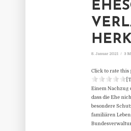
EHES
ERLA
ERKU
8. Januar 2021
3 M
Click to rate this 
[T
Einem Nachzug de
dass die Ehe nic
besondere Schut
familiären Leben
Bundesverwaltung