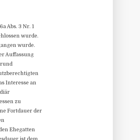
a Abs. 3 Nr. 1
schlossen wurde.
egangen wurde.
er Auffassung
Grund
utzberechtigten
as Interesse an
diär
essen zu
ine Fortdauer der
en
den Ehegatten
sdauer ist dem