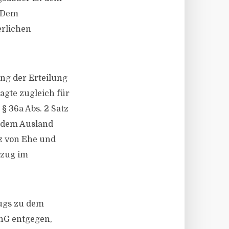
. Dem
erlichen
ung der Erteilung
agte zugleich für
§ 36a Abs. 2 Satz
 dem Ausland
tz von Ehe und
hzug im
ugs zu dem
thG entgegen,