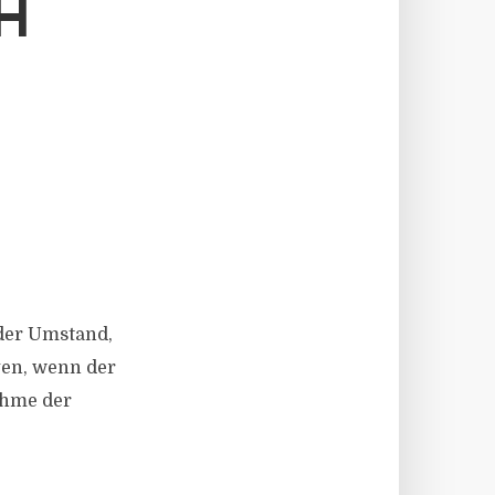
V
 der Umstand,
gen, wenn der
ahme der