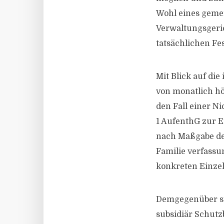
Wohl eines geme
Verwaltungsgeric
tatsächlichen Fe
Mit Blick auf di
von monatlich hö
den Fall einer N
1 AufenthG zur 
nach Maßgabe des
Familie verfassu
konkreten Einzel
Demgegenüber st
subsidiär Schutz