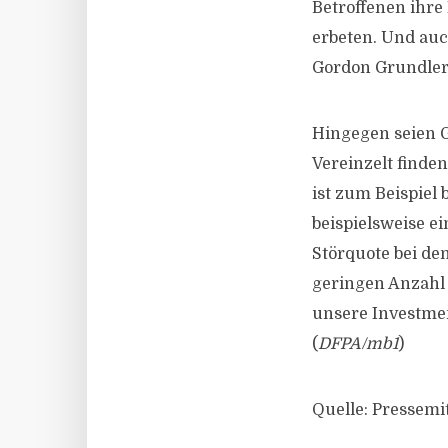
Betroffenen ihre
erbeten. Und auc
Gordon Grundler,
Hingegen seien G
Vereinzelt finde
ist zum Beispiel 
beispielsweise e
Störquote bei den
geringen Anzahl
unsere Investmen
(
DFPA/mb1
)
Quelle: Pressemi