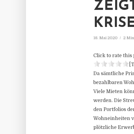
ZEIG
KRIS
18. Mai 2020
2 Min
Click to rate this 
[T
Da sämtliche Pri
bezahlbaren Wohn
Viele Mieten kön
werden. Die Stre
den Portfolios de
Wohneinheiten vo
plötzliche Erwerb