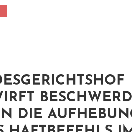
ESGERICHTSHOF
IRFT BESCHWER
N DIE AUFHEBUN
S HAFTBEFEHLS I