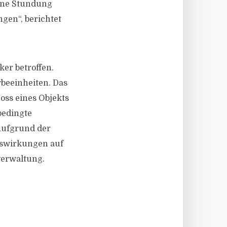
eine Stundung
gen“, berichtet
er betroffen.
rbeeinheiten. Das
hoss eines Objekts
bedingte
 Aufgrund der
uswirkungen auf
verwaltung.