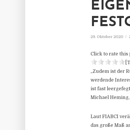
EIGE
FEST
29. Oktober 2020
Click to rate this 
[T
„Zudem ist der 
werdende Interes
ist fast leergefe
Michael Heming, 
Laut FIABCI verä
das große Maß an