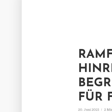
RAMF
HINR
BEGR
FÜR 
20. Juni 2021
2 Mi