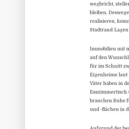
wegbricht, stelle
bleiben. Desweg
realisieren, kom
Stadtrand-Lagen 
Immobilien mit 
auf den Wunschli
für im Schnitt z
Eigenheime laut
Väter haben in d
Esszimmertisch u
brauchen Ruhe f
und -flächen in 
Aufgrund der be