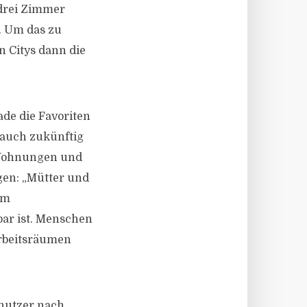
‘ drei Zimmer
. Um das zu
n Citys dann die
de die Favoriten
 auch zukünftig
n Wohnungen und
en: „Mütter und
am
ar ist. Menschen
rbeitsräumen
nutzer nach