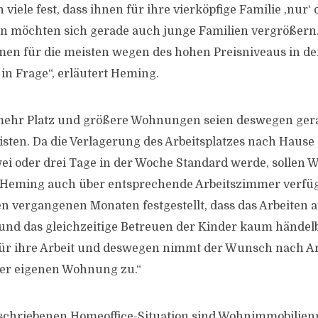
n viele fest, dass ihnen für ihre vierköpfige Familie ,nur
en möchten sich gerade auch junge Familien vergrößern
men für die meisten wegen des hohen Preisniveaus in de
in Frage“, erläutert Heming.
mehr Platz und größere Wohnungen seien deswegen gera
sten. Da die Verlagerung des Arbeitsplatzes nach Hause
wei oder drei Tage in der Woche Standard werde, solle
 Heming auch über entsprechende Arbeitszimmer verfüg
en vergangenen Monaten festgestellt, dass das Arbeiten 
nd das gleichzeitige Betreuen der Kinder kaum händelb
ür ihre Arbeit und deswegen nimmt der Wunsch nach A
der eigenen Wohnung zu.“
schriebenen Homeoffice-Situation sind Wohnimmobilien