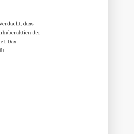
Verdacht, dass
Inhaberaktien der
et. Das
t –...