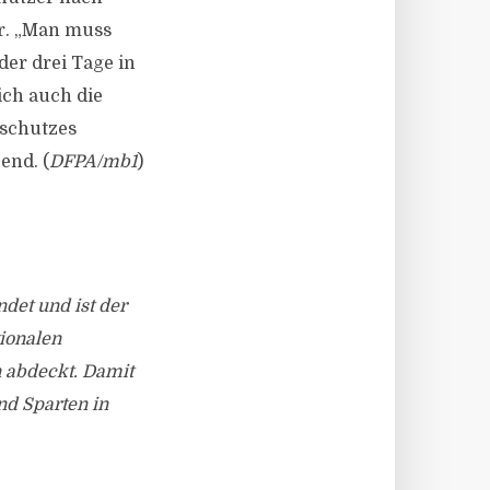
r. „Man muss
er drei Tage in
ich auch die
aschutzes
end. (
DFPA/mb1
)
ndet und ist der
ionalen
n abdeckt. Damit
nd Sparten in