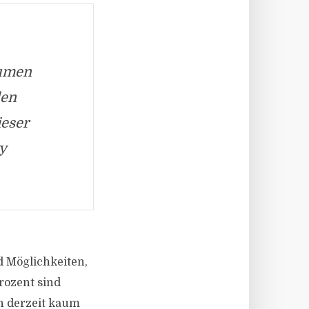
aumen
len
ieser
y
d Möglichkeiten,
rozent sind
n derzeit kaum