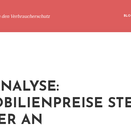
m den Verbraucherschutz
BLO
ANALYSE:
BILIENPREISE ST
ER AN